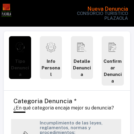
Nueva Denuncia
CONSORCIO TURISTICO
PLAZAOLA
Tipo
Info
Detalle
Confirm
Denunci
Persona
Denunci
ar
a
l
a
Denunci
a
Categoria Denuncia *
¿En qué categoria encaja mejor su denuncia?
Incumplimiento de las leyes,
reglamentos, normas y
procedimientos: